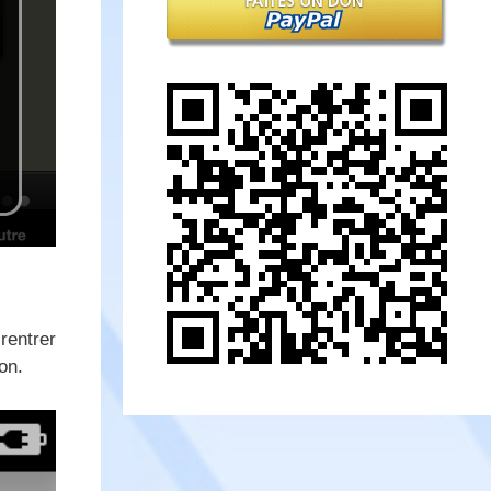
rentrer
on.