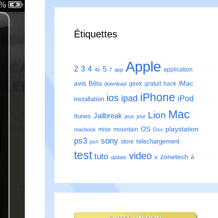
Étiquettes
Apple
2
3
4
5
application
4s
7
app
avis
iMac
Bêta
geek
gratuit
hack
download
iPhone
ios
ipad
iPod
installation
Mac
Lion
Jailbreak
itunes
jeux
jour
playstation
OS
mise
mountain
macbook
Osx
ps3
sony
telechargement
store
psn
test
video
tuto
zonetech
x
à
update