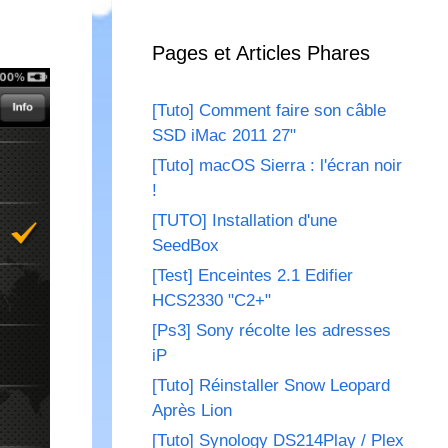
Pages et Articles Phares
[Tuto] Comment faire son câble
SSD iMac 2011 27"
[Tuto] macOS Sierra : l'écran noir
!
[TUTO] Installation d'une
SeedBox
[Test] Enceintes 2.1 Edifier
HCS2330 "C2+"
[Ps3] Sony récolte les adresses
iP
[Tuto] Réinstaller Snow Leopard
Après Lion
[Tuto] Synology DS214Play / Plex