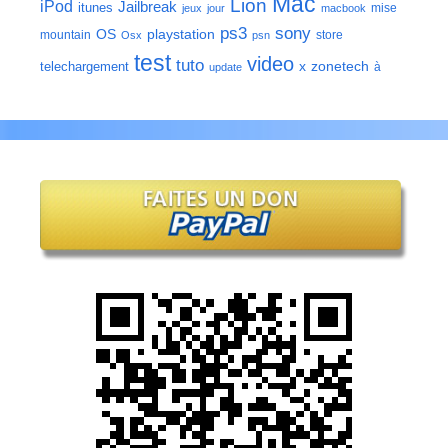
Mac
Lion
iPod
Jailbreak
itunes
mise
jeux
jour
macbook
ps3
sony
playstation
OS
mountain
store
Osx
psn
test
video
tuto
zonetech
telechargement
x
à
update