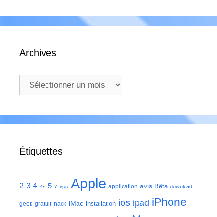
Archives
Archives
Étiquettes
Apple
2
3
4
5
avis
Bêta
application
4s
7
app
download
iPhone
ios
ipad
iMac
installation
geek
gratuit
hack