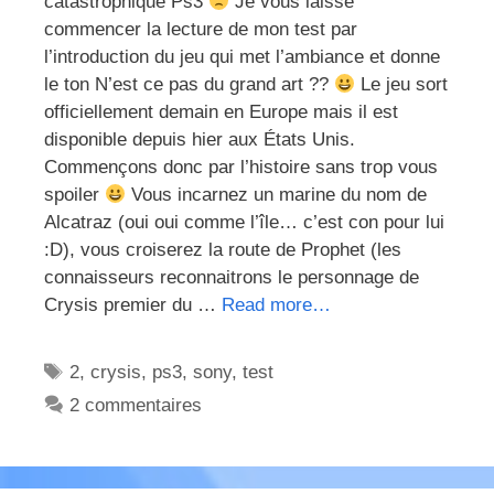
catastrophique Ps3
Je vous laisse
commencer la lecture de mon test par
l’introduction du jeu qui met l’ambiance et donne
le ton N’est ce pas du grand art ??
Le jeu sort
officiellement demain en Europe mais il est
disponible depuis hier aux États Unis.
Commençons donc par l’histoire sans trop vous
spoiler
Vous incarnez un marine du nom de
Alcatraz (oui oui comme l’île… c’est con pour lui
:D), vous croiserez la route de Prophet (les
connaisseurs reconnaitrons le personnage de
Crysis premier du …
Read more…
Étiquettes
2
,
crysis
,
ps3
,
sony
,
test
2 commentaires