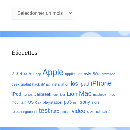
Archives
Étiquettes
Apple
2
3
4
5
avis
Bêta
application
4s
7
app
download
iPhone
ios
ipad
iMac
installation
geek
gratuit
hack
Mac
Lion
iPod
Jailbreak
itunes
mise
jeux
jour
macbook
ps3
sony
playstation
OS
mountain
store
Osx
psn
test
video
tuto
zonetech
telechargement
x
à
update