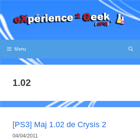
Aller
au
contenu
Menu
1.02
[PS3] Maj 1.02 de Crysis 2
04/04/2011