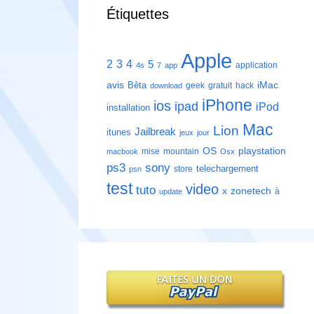
Étiquettes
Apple
2
3
4
5
application
4s
7
app
avis
iMac
Bêta
geek
gratuit
hack
download
iPhone
ios
ipad
iPod
installation
Mac
Lion
Jailbreak
itunes
jeux
jour
playstation
OS
mise
mountain
macbook
Osx
ps3
sony
telechargement
store
psn
test
video
tuto
zonetech
x
à
update