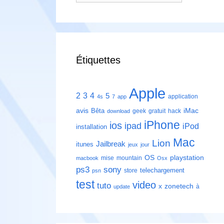
Étiquettes
Apple
2
3
4
5
application
4s
7
app
avis
iMac
Bêta
geek
gratuit
hack
download
iPhone
ios
ipad
iPod
installation
Mac
Lion
Jailbreak
itunes
jeux
jour
playstation
OS
mise
mountain
macbook
Osx
ps3
sony
telechargement
store
psn
test
video
tuto
zonetech
x
à
update