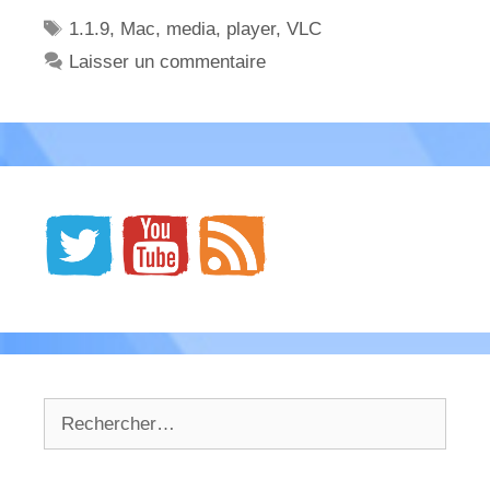
Étiquettes
1.1.9
,
Mac
,
media
,
player
,
VLC
Laisser un commentaire
Rechercher :