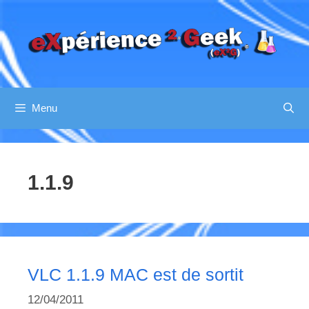
Aller
au
contenu
Menu
1.1.9
VLC 1.1.9 MAC est de sortit
12/04/2011