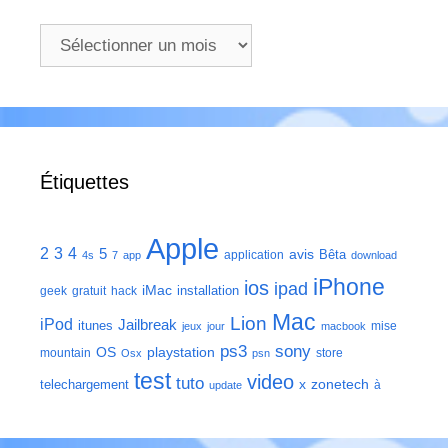
Archives
Étiquettes
Apple
2
3
4
5
avis
Bêta
application
4s
7
app
download
iPhone
ios
ipad
iMac
installation
geek
gratuit
hack
Mac
Lion
iPod
Jailbreak
itunes
mise
jeux
jour
macbook
ps3
sony
playstation
OS
mountain
store
Osx
psn
test
video
tuto
zonetech
telechargement
x
à
update