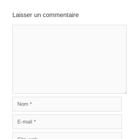
Laisser un commentaire
Commentaire
Nom
E-
mail
Site