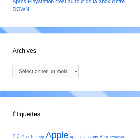
Après Playstation c'est au tour de la Xbox d'être
DOWN
Archives
Archives
Étiquettes
Apple
2
3
4
5
avis
Bêta
application
4s
7
app
download