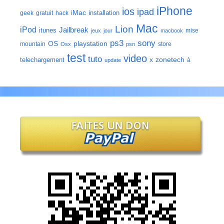
iPhone
ios
ipad
iMac
installation
geek
gratuit
hack
Mac
Lion
iPod
Jailbreak
itunes
mise
jeux
jour
macbook
ps3
sony
playstation
OS
mountain
store
Osx
psn
test
video
tuto
zonetech
telechargement
x
à
update