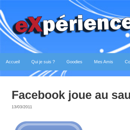
Aller
au
contenu
Accueil
Qui je suis ?
Goodies
Mes Amis
Co
Facebook joue au sau
13/03/2011