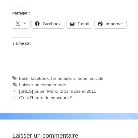
Partager :
X
Facebook
E-mail
Imprimer
J’aime ça :
Étiquettes
back
,
facebbok
,
formulaire
,
simone
,
suicide
Laisser un commentaire
[SNES] Super Mario Bros made in 2011
C'est l'heure du concours !!
Laisser un commentaire