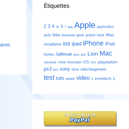
Étiquettes
Apple
2
3
4
5
application
4s
7
app
avis
iMac
Bêta
geek
gratuit
hack
download
iPhone
ios
ipad
iPod
installation
aires
Mac
Lion
Jailbreak
itunes
jeux
jour
playstation
OS
mise
mountain
macbook
Osx
ps3
sony
telechargement
store
psn
test
video
tuto
zonetech
x
à
update