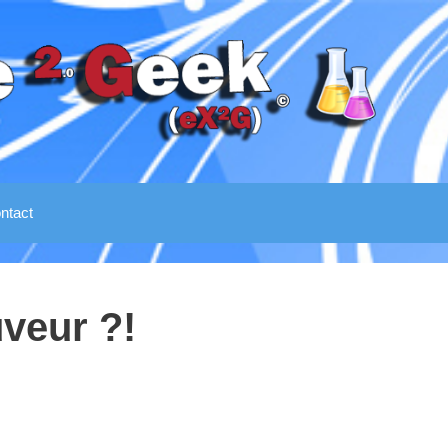
ntact
veur ?!