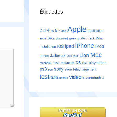
Étiquettes
Apple
2
3
4
5
application
4s
7
app
avis
iMac
Bêta
geek
gratuit
hack
download
iPhone
ios
ipad
iPod
installation
Mac
Lion
Jailbreak
itunes
jeux
jour
playstation
OS
mise
mountain
macbook
Osx
ps3
sony
telechargement
store
psn
test
video
tuto
zonetech
x
à
update