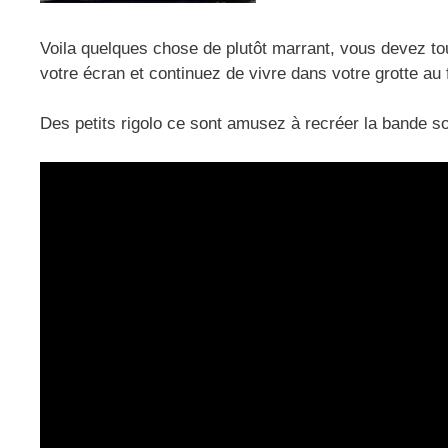
Voila quelques chose de plutôt marrant, vous devez to
votre écran et continuez de vivre dans votre grotte au
Des petits rigolo ce sont amusez à recréer la bande son