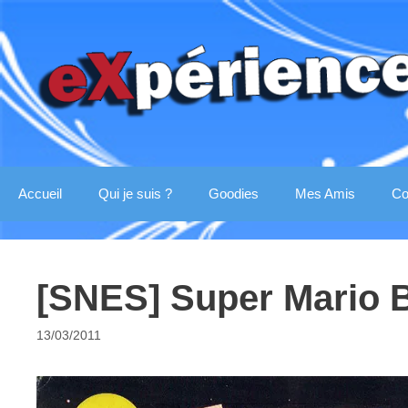
Aller
au
contenu
Accueil
Qui je suis ?
Goodies
Mes Amis
Co
[SNES] Super Mario 
13/03/2011