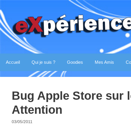
Aller
au
contenu
Accueil
Qui je suis ?
Goodies
Mes Amis
Co
Bug Apple Store sur 
Attention
03/05/2011