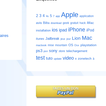
Apple
2
3
4
5
application
4s
7
app
avis
iMac
Bêta
geek
gratuit
hack
download
iPhone
ios
ipad
iPod
installation
aires
Mac
Lion
Jailbreak
itunes
jeux
jour
playstation
OS
mise
mountain
macbook
Osx
ps3
sony
telechargement
store
psn
test
video
tuto
zonetech
x
à
update