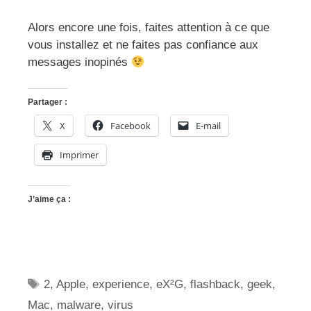
Alors encore une fois, faites attention à ce que
vous installez et ne faites pas confiance aux
messages inopinés
Partager :
X
Facebook
E-mail
Imprimer
J’aime ça :
Étiquettes
2
,
Apple
,
experience
,
eX²G
,
flashback
,
geek
,
Mac
,
malware
,
virus