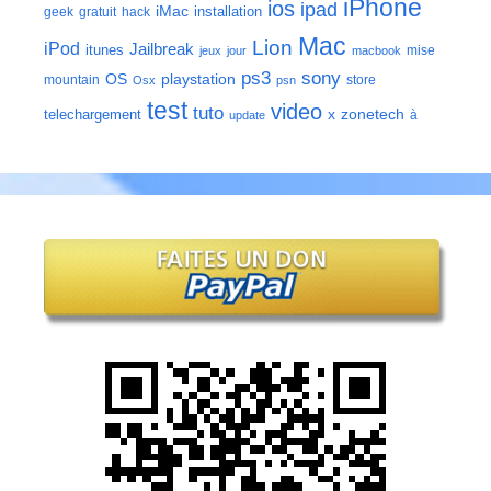
iPhone
ios
ipad
iMac
installation
geek
gratuit
hack
Mac
Lion
iPod
Jailbreak
itunes
mise
jeux
jour
macbook
ps3
sony
playstation
OS
mountain
store
Osx
psn
test
video
tuto
zonetech
telechargement
x
à
update