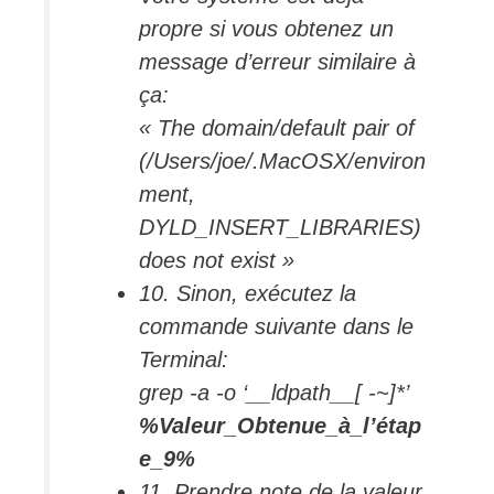
propre si vous obtenez un
message d’erreur similaire à
ça:
« The domain/default pair of
(/Users/joe/.MacOSX/environ
ment,
DYLD_INSERT_LIBRARIES)
does not exist »
10. Sinon, exécutez la
commande suivante dans le
Terminal:
grep -a -o ‘__ldpath__[ -~]*’
%Valeur_Obtenue_à_l’étap
e_9%
11. Prendre note de la valeur