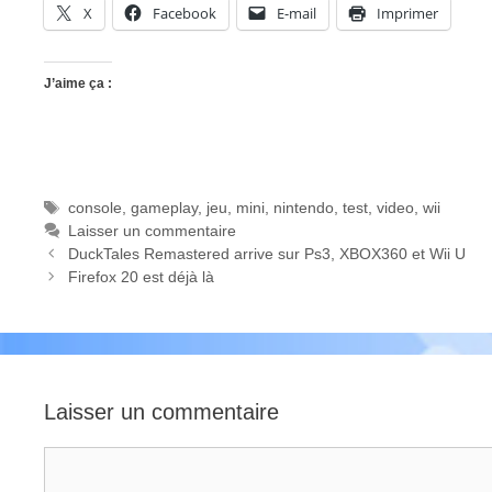
X
Facebook
E-mail
Imprimer
J’aime ça :
Étiquettes
console
,
gameplay
,
jeu
,
mini
,
nintendo
,
test
,
video
,
wii
Laisser un commentaire
DuckTales Remastered arrive sur Ps3, XBOX360 et Wii U
Firefox 20 est déjà là
Laisser un commentaire
Commentaire