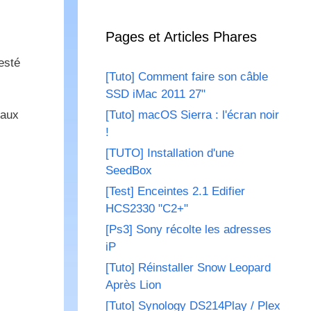
Pages et Articles Phares
esté
[Tuto] Comment faire son câble
SSD iMac 2011 27"
[Tuto] macOS Sierra : l'écran noir
 aux
!
[TUTO] Installation d'une
SeedBox
[Test] Enceintes 2.1 Edifier
HCS2330 "C2+"
[Ps3] Sony récolte les adresses
iP
[Tuto] Réinstaller Snow Leopard
Après Lion
[Tuto] Synology DS214Play / Plex