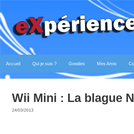
Aller
au
contenu
Accueil
Qui je suis ?
Goodies
Mes Amis
Co
Wii Mini : La blague 
24/03/2013