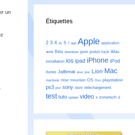
er un
Étiquettes
ez
Apple
2
3
4
5
application
4s
7
app
avis
iMac
Bêta
geek
gratuit
hack
download
iPhone
ios
ipad
iPod
installation
Mac
Lion
Jailbreak
itunes
jeux
jour
playstation
OS
mise
mountain
macbook
Osx
ps3
sony
o
telechargement
store
psn
test
video
tuto
zonetech
x
à
update