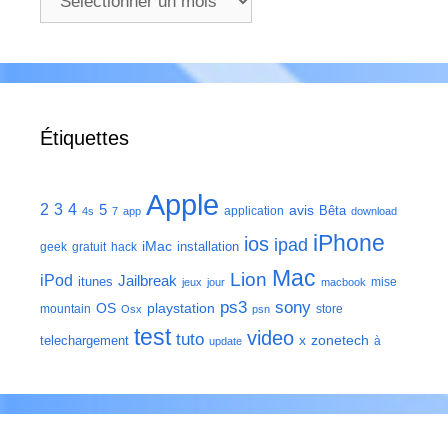
Étiquettes
Apple
2
3
4
5
avis
Bêta
application
4s
7
app
download
iPhone
ios
ipad
iMac
installation
geek
gratuit
hack
Mac
Lion
iPod
Jailbreak
itunes
mise
jeux
jour
macbook
ps3
sony
playstation
OS
mountain
store
Osx
psn
test
video
tuto
zonetech
telechargement
x
à
update