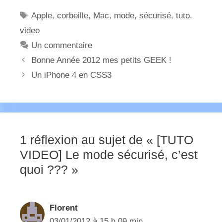
Étiquettes
Apple
,
corbeille
,
Mac
,
mode
,
sécurisé
,
tuto
,
video
Un commentaire
Bonne Année 2012 mes petits GEEK !
Un iPhone 4 en CSS3
1 réflexion au sujet de « [TUTO
VIDEO] Le mode sécurisé, c’est
quoi ??? »
Florent
03/01/2012 à 15 h 09 min