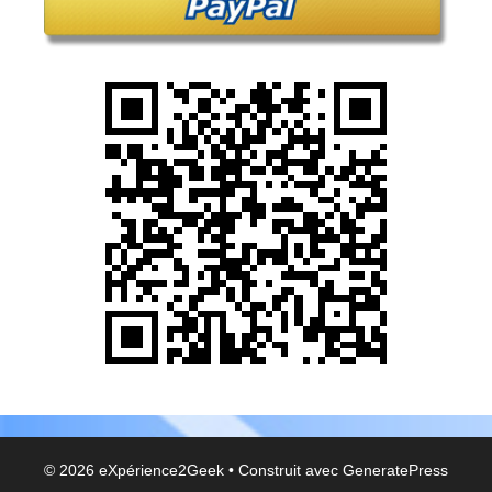
© 2026 eXpérience2Geek
• Construit avec
GeneratePress