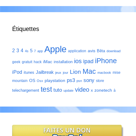
Étiquettes
Apple
2
3
4
5
avis
Bêta
application
4s
7
app
download
iPhone
ios
ipad
iMac
installation
geek
gratuit
hack
Mac
Lion
iPod
Jailbreak
itunes
mise
jeux
jour
macbook
ps3
sony
playstation
OS
mountain
store
Osx
psn
test
video
tuto
zonetech
telechargement
x
à
update