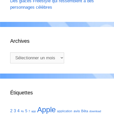
Des glaces Freestyle qui ressemblent à des
personnages célèbres
Archives
Archives
Étiquettes
Apple
2
3
4
5
avis
Bêta
application
4s
7
app
download