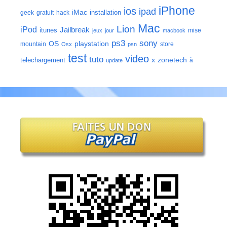
iPhone
ios
ipad
iMac
installation
geek
gratuit
hack
Mac
Lion
iPod
Jailbreak
itunes
mise
jeux
jour
macbook
ps3
sony
playstation
OS
mountain
store
Osx
psn
test
video
tuto
zonetech
telechargement
x
à
update