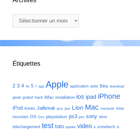
Archives
Archives
Étiquettes
Apple
2
3
4
5
avis
Bêta
application
4s
7
app
download
iPhone
ios
ipad
iMac
installation
geek
gratuit
hack
Mac
Lion
iPod
Jailbreak
itunes
mise
jeux
jour
macbook
ps3
sony
playstation
OS
mountain
store
Osx
psn
test
video
tuto
zonetech
telechargement
x
à
update