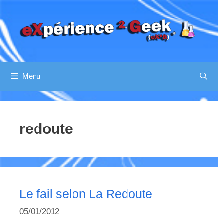
Aller
au
contenu
Menu
redoute
Le fail selon La Redoute
05/01/2012