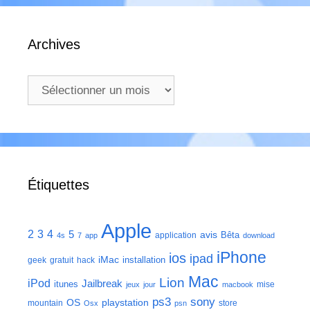
Archives
Archives
Étiquettes
Apple
2
3
4
5
avis
Bêta
application
4s
7
app
download
iPhone
ios
ipad
iMac
installation
geek
gratuit
hack
Mac
Lion
iPod
Jailbreak
itunes
mise
jeux
jour
macbook
ps3
sony
playstation
OS
mountain
store
Osx
psn