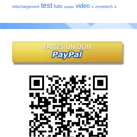
test
video
tuto
zonetech
telechargement
x
à
update