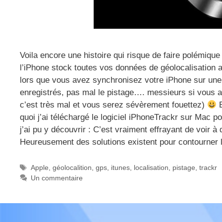
Voila encore une histoire qui risque de faire polémiq
l’iPhone stock toutes vos données de géolocalisation 
lors que vous avez synchronisez votre iPhone sur un
enregistrés, pas mal le pistage…. messieurs si vous
c’est très mal et vous serez sévèrement fouettez)
B
quoi j’ai téléchargé le logiciel iPhoneTrackr sur Mac po
j’ai pu y découvrir : C’est vraiment effrayant de voir
Heureusement des solutions existent pour contourner 
Étiquettes
Apple
,
géolocalition
,
gps
,
itunes
,
localisation
,
pistage
,
trackr
Un commentaire