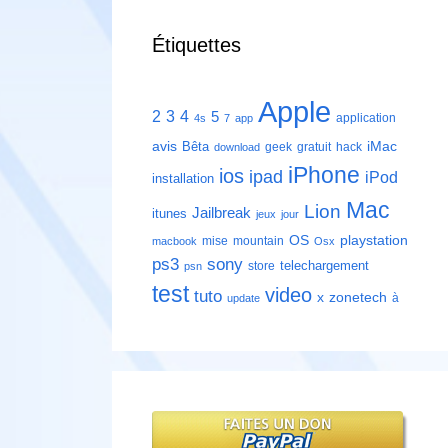
Étiquettes
Apple
2
3
4
5
application
4s
7
app
avis
iMac
Bêta
geek
gratuit
hack
download
iPhone
ios
ipad
iPod
installation
Mac
Lion
Jailbreak
itunes
jeux
jour
playstation
OS
mise
mountain
macbook
Osx
ps3
sony
telechargement
store
psn
test
video
tuto
zonetech
x
à
update