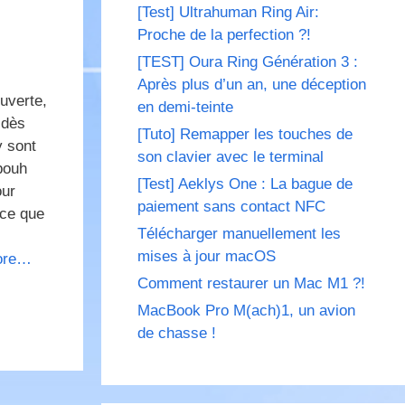
[Test] Ultrahuman Ring Air:
Proche de la perfection ?!
[TEST] Oura Ring Génération 3 :
Après plus d’un an, une déception
uverte,
en demi-teinte
 dès
[Tuto] Remapper les touches de
y sont
son clavier avec le terminal
bouh
[Test] Aeklys One : La bague de
our
paiement sans contact NFC
 ce que
Télécharger manuellement les
mises à jour macOS
ore…
Comment restaurer un Mac M1 ?!
MacBook Pro M(ach)1, un avion
de chasse !