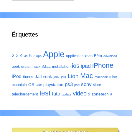
Étiquettes
Apple
2
3
4
5
avis
Bêta
application
4s
7
app
download
iPhone
ios
ipad
iMac
installation
geek
gratuit
hack
Mac
Lion
iPod
Jailbreak
itunes
mise
jeux
jour
macbook
ps3
sony
playstation
OS
mountain
store
Osx
psn
test
video
tuto
zonetech
telechargement
x
à
update