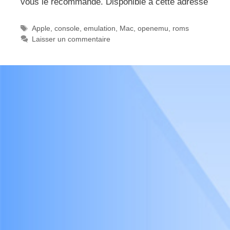
vous le recommande. Disponible à cette adresse
Étiquettes
Apple
,
console
,
emulation
,
Mac
,
openemu
,
roms
Laisser un commentaire