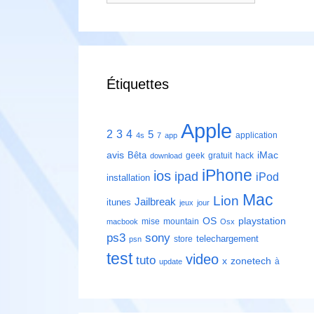
Étiquettes
Apple
2
3
4
5
application
4s
7
app
avis
iMac
Bêta
geek
gratuit
hack
download
iPhone
ios
ipad
iPod
installation
Mac
Lion
Jailbreak
itunes
jeux
jour
playstation
OS
mise
mountain
macbook
Osx
ps3
sony
telechargement
store
psn
test
video
tuto
zonetech
x
à
update