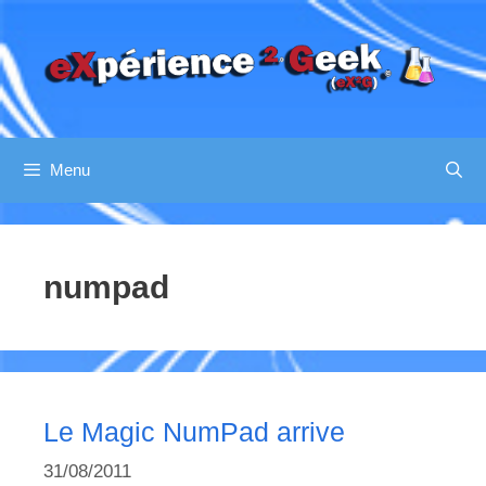
Aller
au
contenu
Menu
numpad
Le Magic NumPad arrive
31/08/2011