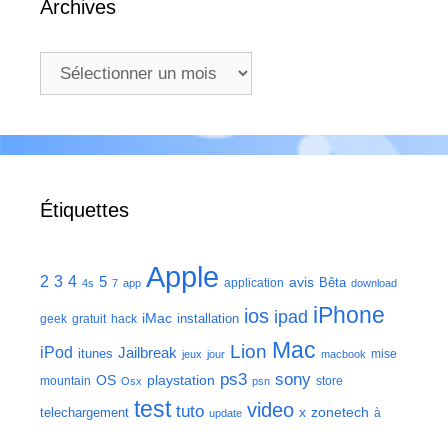
Archives
Archives
Étiquettes
Apple
2
3
4
5
avis
Bêta
application
4s
7
app
download
iPhone
ios
ipad
iMac
installation
geek
gratuit
hack
Mac
Lion
iPod
Jailbreak
itunes
mise
jeux
jour
macbook
ps3
sony
playstation
OS
mountain
store
Osx
psn
test
video
tuto
zonetech
telechargement
x
à
update