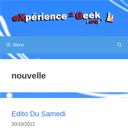
Aller
au
contenu
Menu
nouvelle
Edito Du Samedi
20/10/2012