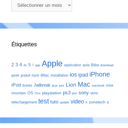
Archives
Étiquettes
Apple
2
3
4
5
avis
Bêta
application
4s
7
app
download
iPhone
ios
ipad
iMac
installation
geek
gratuit
hack
Mac
Lion
iPod
Jailbreak
itunes
mise
jeux
jour
macbook
ps3
sony
playstation
OS
mountain
store
Osx
psn
test
video
tuto
zonetech
telechargement
x
à
update