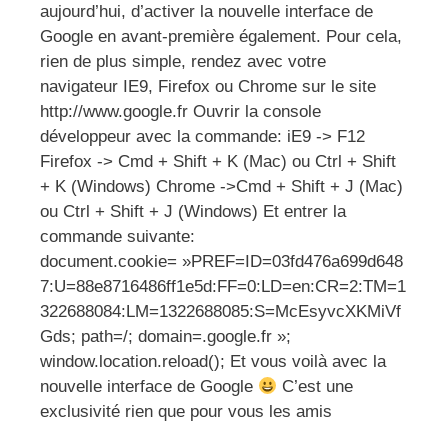
aujourd’hui, d’activer la nouvelle interface de
Google en avant-première également. Pour cela,
rien de plus simple, rendez avec votre
navigateur IE9, Firefox ou Chrome sur le site
http://www.google.fr Ouvrir la console
développeur avec la commande: iE9 -> F12
Firefox -> Cmd + Shift + K (Mac) ou Ctrl + Shift
+ K (Windows) Chrome ->Cmd + Shift + J (Mac)
ou Ctrl + Shift + J (Windows) Et entrer la
commande suivante:
document.cookie= »PREF=ID=03fd476a699d648
7:U=88e8716486ff1e5d:FF=0:LD=en:CR=2:TM=1
322688084:LM=1322688085:S=McEsyvcXKMiVf
Gds; path=/; domain=.google.fr »;
window.location.reload(); Et vous voilà avec la
nouvelle interface de Google
C’est une
exclusivité rien que pour vous les amis