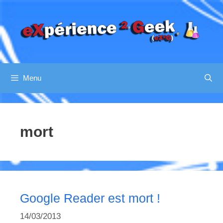
Aller
au
contenu
Menu
mort
Google Reader est mort !
14/03/2013