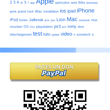
Apple
2
3
4
5
avis
Bêta
application
4s
7
app
download
iPhone
ios
ipad
iMac
installation
geek
gratuit
hack
Mac
Lion
iPod
Jailbreak
itunes
mise
jeux
jour
macbook
ps3
sony
playstation
OS
mountain
store
Osx
psn
test
video
tuto
zonetech
telechargement
x
à
update