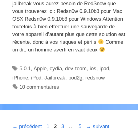
jailbreak vous aurez besoin de RedSnow que
vous trouverez ici: Redsn0w 0.9.10b3 pour Mac
OSX Redsn0w 0.9.10b3 pour Windows Attention
toutefois à bien effectuer une sauvegarde de
votre appareil d’autant plus que cette solution est
récente, donc à vos risques et périls
Comme
on dit, un homme averti en vaut deux
Étiquettes
5.0.1
,
Apple
,
cydia
,
dev-team
,
ios
,
ipad
,
iPhone
,
iPod
,
Jailbreak
,
pod2g
,
redsnow
10 commentaires
Page
Page
Page
Page
←
précédent
1
2
3
…
5
→
suivant