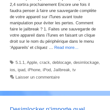
2,4 sortira prochainement Encore une fois il
faudra penser à faire une sauvegarde complète
de votre appareil sur iTunes avant toute
manipulation pour éviter les pertes. Comment
faire le jailbreak ? 1. Faites une sauvegarde de
votre appareil dans iTunes en faisant un clique
droit sur le nom du périphérique dans le menu
‘Appareils’ et cliquez …
Read more…
Étiquettes
5.1.1
,
Apple
,
crack
,
deblocage
,
desimlockage
,
ios
,
ipad
,
iPhone
,
iPod
,
Jailbreak
,
tv
Laisser un commentaire
Desimlocker n’importe quel