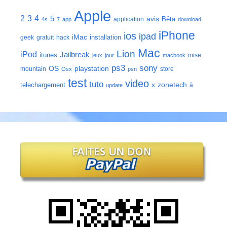
Apple
2
3
4
5
avis
Bêta
application
4s
7
app
download
iPhone
ios
ipad
iMac
installation
geek
gratuit
hack
Mac
Lion
iPod
Jailbreak
itunes
mise
jeux
jour
macbook
ps3
sony
playstation
OS
mountain
store
Osx
psn
test
video
tuto
zonetech
telechargement
x
à
update