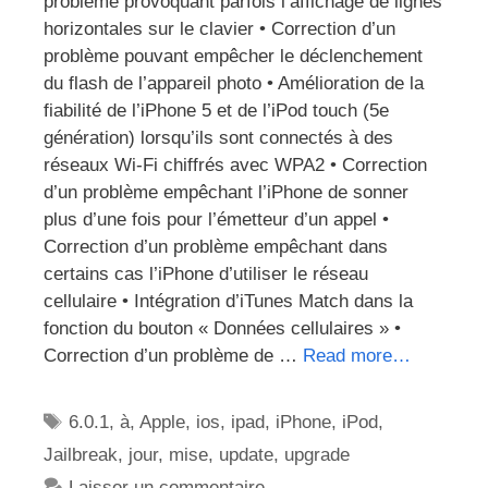
problème provoquant parfois l’affichage de lignes
horizontales sur le clavier • Correction d’un
problème pouvant empêcher le déclenchement
du flash de l’appareil photo • Amélioration de la
fiabilité de l’iPhone 5 et de l’iPod touch (5e
génération) lorsqu’ils sont connectés à des
réseaux Wi-Fi chiffrés avec WPA2 • Correction
d’un problème empêchant l’iPhone de sonner
plus d’une fois pour l’émetteur d’un appel •
Correction d’un problème empêchant dans
certains cas l’iPhone d’utiliser le réseau
cellulaire • Intégration d’iTunes Match dans la
fonction du bouton « Données cellulaires » •
Correction d’un problème de …
Read more…
Étiquettes
6.0.1
,
à
,
Apple
,
ios
,
ipad
,
iPhone
,
iPod
,
Jailbreak
,
jour
,
mise
,
update
,
upgrade
Laisser un commentaire