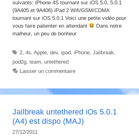
suivants: iPhone 4S tournant sur iOS 5.0, 5.0.1
(9A405 et 9A406) iPad 2 Wifi/GSM/CDMA
tournant sur iOS 5.0.1 Voici une petite vidéo pour
vous faire patienter en attendant
Dans notre
malheur, un peu de bonheur
Étiquettes
2
,
4s
,
Apple
,
dev
,
ipad
,
iPhone
,
Jailbreak
,
pod2g
,
team
,
untethered
Laisser un commentaire
Jailbreak untethered iOs 5.0.1
(A4) est dispo (MAJ)
27/12/2011