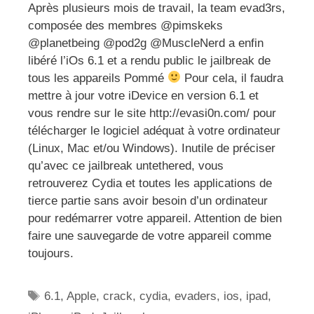
Après plusieurs mois de travail, la team evad3rs,
composée des membres @pimskeks
@planetbeing @pod2g @MuscleNerd a enfin
libéré l’iOs 6.1 et a rendu public le jailbreak de
tous les appareils Pommé
Pour cela, il faudra
mettre à jour votre iDevice en version 6.1 et
vous rendre sur le site http://evasi0n.com/ pour
télécharger le logiciel adéquat à votre ordinateur
(Linux, Mac et/ou Windows). Inutile de préciser
qu’avec ce jailbreak untethered, vous
retrouverez Cydia et toutes les applications de
tierce partie sans avoir besoin d’un ordinateur
pour redémarrer votre appareil. Attention de bien
faire une sauvegarde de votre appareil comme
toujours.
Étiquettes
6.1
,
Apple
,
crack
,
cydia
,
evaders
,
ios
,
ipad
,