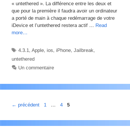
« untethered ». La différence entre les deux et
que pour la première il faudra avoir un ordinateur
a porté de main à chaque redémarrage de votre
iDevice et l’untethered restera actif …
Read
more…
Étiquettes
4.3.1
,
Apple
,
ios
,
iPhone
,
Jailbreak
,
untethered
Un commentaire
Page
Page
Page
←
précédent
1
…
4
5