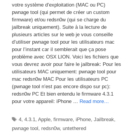
votre système d’exploitation (MAC ou PC)
pwnage tool (qui permet de créer un custom
firmware) et/ou redsn0w (qui se charge du
jailbreak uniquement). Suite à la lecture de
plusieurs articles sur le web je vous conseille
d’utiliser pwnage tool pour les utilisateurs mac
pour l’instant car il semblerait que ça pose
problème avec OSX LION. Voici les fichiers que
vous devrez avoir pour faire le jailbreak: Pour les
utilisateurs MAC uniquement: pwnage tool pour
mac redsn0w MAC Pour les utilisateurs PC
(pwnage tool n’est pas encore dispo sur pc):
redsn0w PC Et bien entendu le firmware 4.3.1
pour votre appareil: iPhone …
Read more…
Étiquettes
4
,
4.3.1
,
Apple
,
firmware
,
iPhone
,
Jailbreak
,
pwnage tool
,
redsn0w
,
untethered