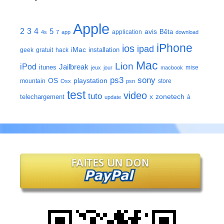
Apple
2
3
4
5
avis
Bêta
application
4s
7
app
download
iPhone
ios
ipad
iMac
installation
geek
gratuit
hack
Mac
Lion
iPod
Jailbreak
itunes
mise
jeux
jour
macbook
ps3
sony
playstation
OS
mountain
store
Osx
psn
test
video
tuto
zonetech
telechargement
x
à
update