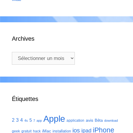
Archives
Archives
Étiquettes
Apple
2
3
4
5
avis
Bêta
application
4s
7
app
download
iPhone
ios
ipad
iMac
installation
geek
gratuit
hack