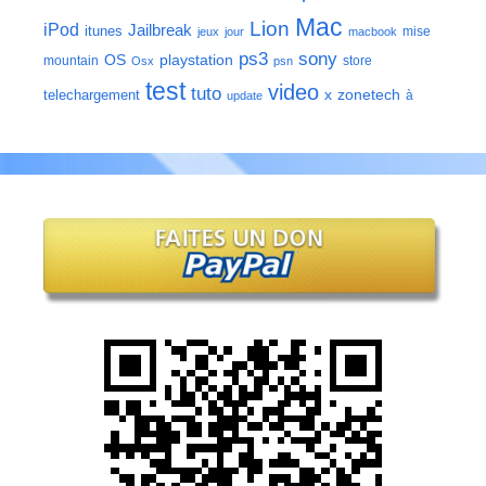
Mac
Lion
iPod
Jailbreak
itunes
mise
jeux
jour
macbook
ps3
sony
playstation
OS
mountain
store
Osx
psn
test
video
tuto
zonetech
telechargement
x
à
update