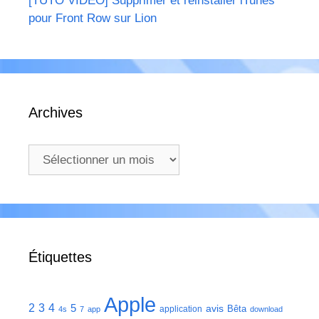
[TUTO VIDEO] Supprimer et réinstaller iTunes
pour Front Row sur Lion
Archives
Archives
Étiquettes
Apple
2
3
4
5
avis
Bêta
application
4s
7
app
download