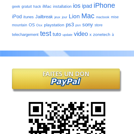
iPhone
ios
ipad
iMac
installation
geek
gratuit
hack
Mac
Lion
iPod
Jailbreak
itunes
mise
jeux
jour
macbook
ps3
sony
playstation
OS
mountain
store
Osx
psn
test
video
tuto
zonetech
telechargement
x
à
update