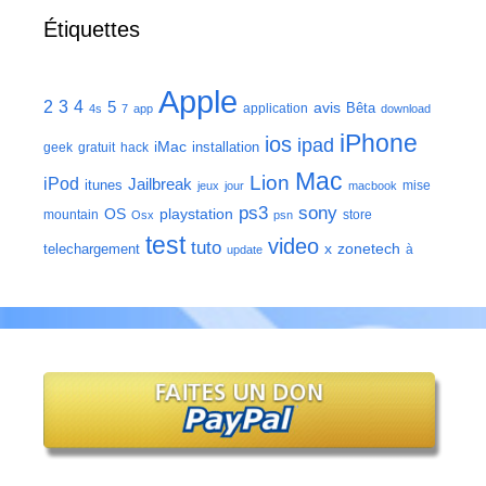
Étiquettes
Apple
2
3
4
5
avis
Bêta
application
4s
7
app
download
iPhone
ios
ipad
iMac
installation
geek
gratuit
hack
Mac
Lion
iPod
Jailbreak
itunes
mise
jeux
jour
macbook
ps3
sony
playstation
OS
mountain
store
Osx
psn
test
video
tuto
zonetech
telechargement
x
à
update