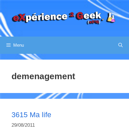
Aller
au
contenu
Menu
demenagement
3615 Ma life
29/08/2011