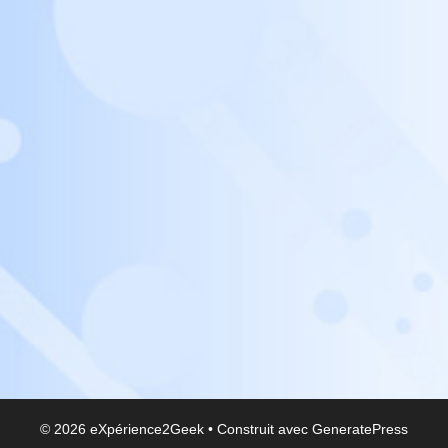
© 2026 eXpérience2Geek
• Construit avec
GeneratePress