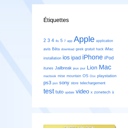
Étiquettes
Apple
2
3
4
5
application
4s
7
app
avis
iMac
Bêta
geek
gratuit
hack
download
iPhone
ios
ipad
iPod
installation
Mac
Lion
Jailbreak
itunes
jeux
jour
playstation
OS
mise
mountain
macbook
Osx
ps3
sony
telechargement
store
psn
test
video
tuto
zonetech
x
à
update