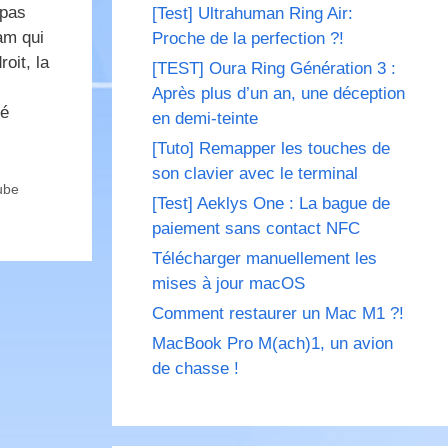
 pas
[Test] Ultrahuman Ring Air:
am qui
Proche de la perfection ?!
oit, la
[TEST] Oura Ring Génération 3 :
Après plus d’un an, une déception
té
en demi-teinte
[Tuto] Remapper les touches de
son clavier avec le terminal
ube
[Test] Aeklys One : La bague de
paiement sans contact NFC
Télécharger manuellement les
mises à jour macOS
Comment restaurer un Mac M1 ?!
MacBook Pro M(ach)1, un avion
de chasse !