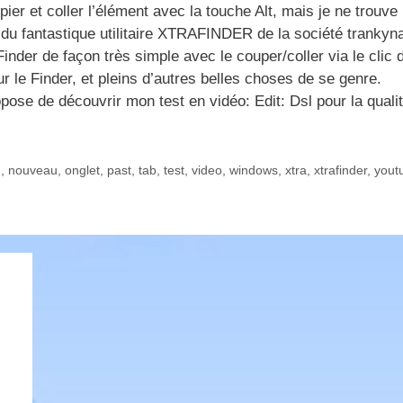
pier et coller l’élément avec la touche Alt, mais je ne trouve
r du fantastique utilitaire XTRAFINDER de la société trankyn
nder de façon très simple avec le couper/coller via le clic dr
 sur le Finder, et pleins d’autres belles choses de se genre.
opose de découvrir mon test en vidéo: Edit: Dsl pour la quali
n
,
nouveau
,
onglet
,
past
,
tab
,
test
,
video
,
windows
,
xtra
,
xtrafinder
,
yout