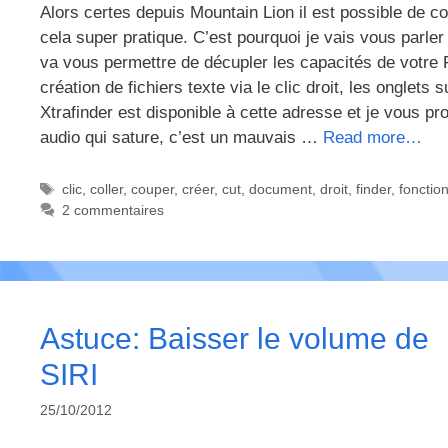
Alors certes depuis Mountain Lion il est possible de co
cela super pratique. C’est pourquoi je vais vous parle
va vous permettre de décupler les capacités de votre Fi
création de fichiers texte via le clic droit, les onglets
Xtrafinder est disponible à cette adresse et je vous pr
audio qui sature, c’est un mauvais …
Read more…
Étiquettes
clic
,
coller
,
couper
,
créer
,
cut
,
document
,
droit
,
finder
,
fonctio
2 commentaires
Astuce: Baisser le volume de
SIRI
25/10/2012