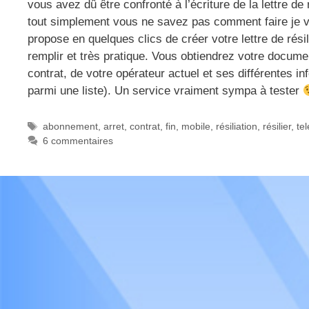
vous avez dû être confronté à l’écriture de la lettre de
tout simplement vous ne savez pas comment faire je vou
propose en quelques clics de créer votre lettre de rési
remplir et très pratique. Vous obtiendrez votre documen
contrat, de votre opérateur actuel et ses différentes in
parmi une liste). Un service vraiment sympa à tester
Étiquettes
abonnement
,
arret
,
contrat
,
fin
,
mobile
,
résiliation
,
résilier
,
te
6 commentaires