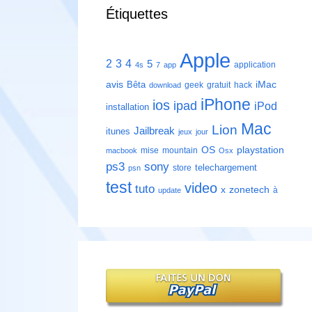
Étiquettes
Apple
2
3
4
5
application
4s
7
app
avis
iMac
Bêta
geek
gratuit
hack
download
iPhone
ios
ipad
iPod
installation
Mac
Lion
Jailbreak
itunes
jeux
jour
playstation
OS
mise
mountain
macbook
Osx
ps3
sony
telechargement
store
psn
test
video
tuto
zonetech
x
à
update