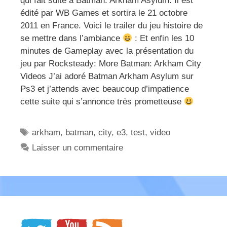
qui fait suite à Batman: Arkham Asylum. Il est
édité par WB Games et sortira le 21 octobre
2011 en France. Voici le trailer du jeu histoire de
se mettre dans l’ambiance
: Et enfin les 10
minutes de Gameplay avec la présentation du
jeu par Rocksteady: More Batman: Arkham City
Videos J’ai adoré Batman Arkham Asylum sur
Ps3 et j’attends avec beaucoup d’impatience
cette suite qui s’annonce très prometteuse
Étiquettes
arkham
,
batman
,
city
,
e3
,
test
,
video
Laisser un commentaire