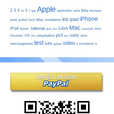
Apple
2
3
4
5
avis
Bêta
application
4s
7
app
download
iPhone
ios
ipad
iMac
installation
geek
gratuit
hack
Mac
Lion
iPod
Jailbreak
itunes
mise
jeux
jour
macbook
ps3
sony
playstation
OS
mountain
store
Osx
psn
test
video
tuto
zonetech
telechargement
x
à
update