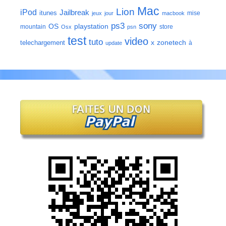
Mac
Lion
iPod
Jailbreak
itunes
mise
jeux
jour
macbook
ps3
sony
playstation
OS
mountain
store
Osx
psn
test
video
tuto
zonetech
telechargement
x
à
update