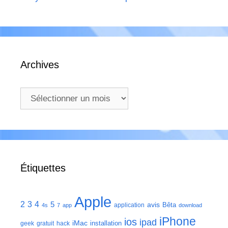
Archives
Archives
Étiquettes
Apple
2
3
4
5
avis
Bêta
application
4s
7
app
download
iPhone
ios
ipad
iMac
installation
geek
gratuit
hack