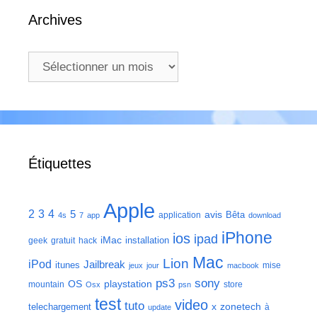
Archives
Archives
Étiquettes
Apple
2
3
4
5
avis
Bêta
application
4s
7
app
download
iPhone
ios
ipad
iMac
installation
geek
gratuit
hack
Mac
Lion
iPod
Jailbreak
itunes
mise
jeux
jour
macbook
ps3
sony
playstation
OS
mountain
store
Osx
psn
test
video
tuto
zonetech
telechargement
x
à
update