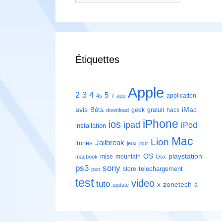
Étiquettes
Apple
2
3
4
5
application
4s
7
app
avis
iMac
Bêta
geek
gratuit
hack
download
iPhone
ios
ipad
iPod
installation
Mac
Lion
Jailbreak
itunes
jeux
jour
playstation
OS
mise
mountain
macbook
Osx
ps3
sony
telechargement
store
psn
test
video
tuto
zonetech
x
à
update