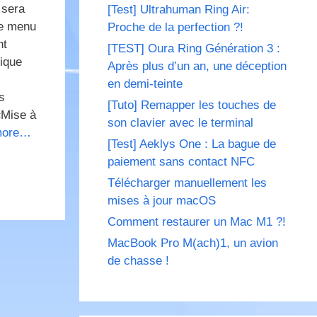
 sera
[Test] Ultrahuman Ring Air:
le menu
Proche de la perfection ?!
nt
[TEST] Oura Ring Génération 3 :
ique
Après plus d’un an, une déception
en demi-teinte
s
[Tuto] Remapper les touches de
«Mise à
son clavier avec le terminal
more…
[Test] Aeklys One : La bague de
paiement sans contact NFC
Télécharger manuellement les
mises à jour macOS
Comment restaurer un Mac M1 ?!
MacBook Pro M(ach)1, un avion
de chasse !