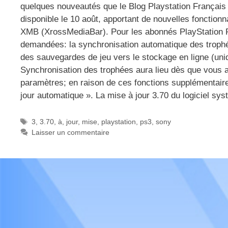
quelques nouveautés que le Blog Playstation Français 
disponible le 10 août, apportant de nouvelles fonctio
XMB (XrossMediaBar). Pour les abonnés PlayStation Plu
demandées: la synchronisation automatique des trophé
des sauvegardes de jeu vers le stockage en ligne (uni
Synchronisation des trophées aura lieu dès que vous 
paramètres; en raison de ces fonctions supplémentair
jour automatique ». La mise à jour 3.70 du logiciel 
Étiquettes
3
,
3.70
,
à
,
jour
,
mise
,
playstation
,
ps3
,
sony
Laisser un commentaire