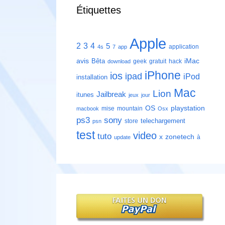
Étiquettes
Apple
2
3
4
5
application
4s
7
app
avis
iMac
Bêta
geek
gratuit
hack
download
iPhone
ios
ipad
iPod
installation
Mac
Lion
Jailbreak
itunes
jeux
jour
playstation
OS
mise
mountain
macbook
Osx
ps3
sony
telechargement
store
psn
test
video
tuto
zonetech
x
à
update