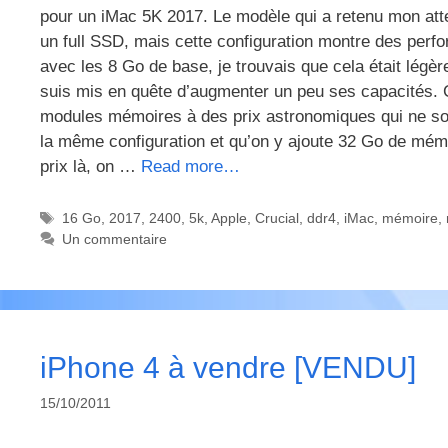
pour un iMac 5K 2017. Le modèle qui a retenu mon attent
un full SSD, mais cette configuration montre des per
avec les 8 Go de base, je trouvais que cela était légèr
suis mis en quête d’augmenter un peu ses capacités. C
modules mémoires à des prix astronomiques qui ne son
la même configuration et qu’on y ajoute 32 Go de mém
prix là, on …
Read more…
Étiquettes
16 Go
,
2017
,
2400
,
5k
,
Apple
,
Crucial
,
ddr4
,
iMac
,
mémoire
,
Un commentaire
iPhone 4 à vendre [VENDU]
15/10/2011