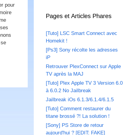
er pour
moire
Pages et Articles Phares
 me
 ses
[Tuto] LSC Smart Connect avec
enons
Homekit !
 se
[Ps3] Sony récolte les adresses
iP
Retrouver PlexConnect sur Apple
TV après la MAJ
[Tuto] Plex Apple TV 3 Version 6.0
à 6.0.2 No Jailbreak
Jailbreak iOs 6.1.3/6.1.4/6.1.5
[Tuto] Comment restaurer du
titane brossé ?! La solution !
[Sony] PS Store de retour
aujourd'hui ? [EDIT: FAKE]