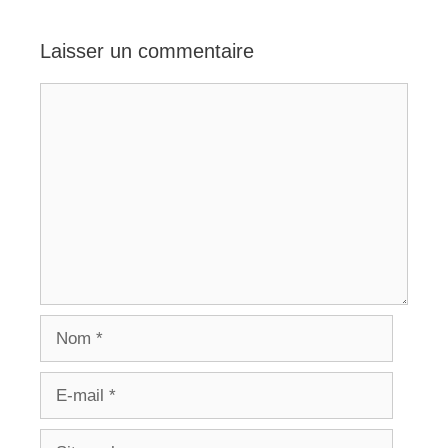
Laisser un commentaire
Commentaire
Nom
E-
mail
Site