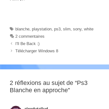
Étiquettes
blanche
,
playstation
,
ps3
,
slim
,
sony
,
white
2 commentaires
I'll Be Back :)
Télécharger Windows 8
2 réflexions au sujet de “Ps3
Blanche en approche”
alexdutallud