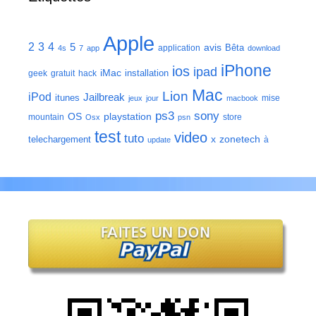
Apple
2
3
4
5
avis
Bêta
application
4s
7
app
download
iPhone
ios
ipad
iMac
installation
geek
gratuit
hack
Mac
Lion
iPod
Jailbreak
itunes
mise
jeux
jour
macbook
ps3
sony
playstation
OS
mountain
store
Osx
psn
test
video
tuto
zonetech
telechargement
x
à
update