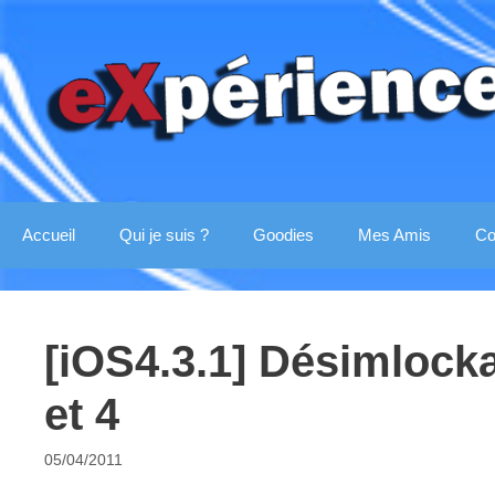
Aller
au
contenu
Accueil
Qui je suis ?
Goodies
Mes Amis
Co
[iOS4.3.1] Désimlock
et 4
05/04/2011