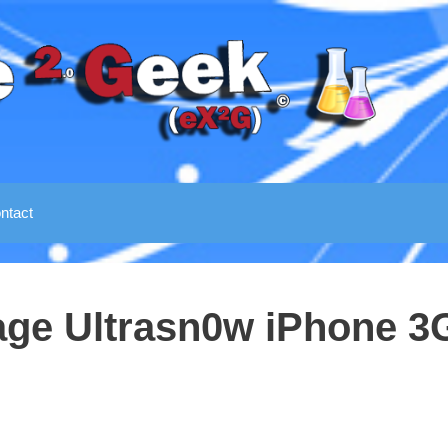
ntact
age Ultrasn0w iPhone 3