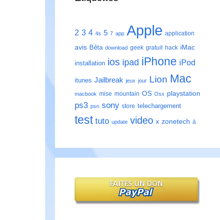
Apple
2
3
4
5
application
4s
7
app
avis
iMac
Bêta
geek
gratuit
hack
download
iPhone
ios
ipad
iPod
installation
Mac
Lion
Jailbreak
itunes
jeux
jour
playstation
OS
mise
mountain
macbook
Osx
ps3
sony
telechargement
store
psn
test
video
tuto
zonetech
x
à
update