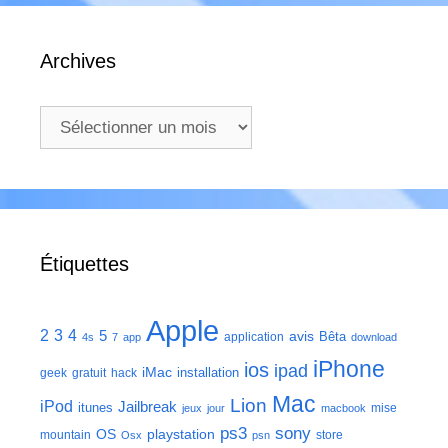
Archives
Archives
Étiquettes
Apple
2
3
4
5
avis
Bêta
application
4s
7
app
download
iPhone
ios
ipad
iMac
installation
geek
gratuit
hack
Mac
Lion
iPod
Jailbreak
itunes
mise
jeux
jour
macbook
ps3
sony
playstation
OS
mountain
store
Osx
psn