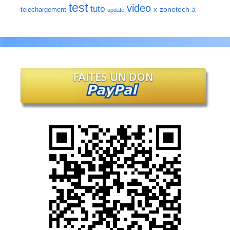
test
video
tuto
zonetech
telechargement
x
à
update