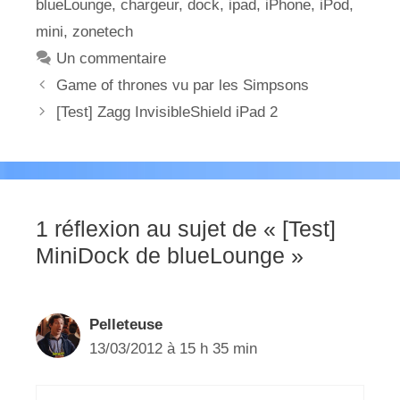
blueLounge
,
chargeur
,
dock
,
ipad
,
iPhone
,
iPod
,
mini
,
zonetech
Un commentaire
Game of thrones vu par les Simpsons
[Test] Zagg InvisibleShield iPad 2
1 réflexion au sujet de « [Test]
MiniDock de blueLounge »
Pelleteuse
13/03/2012 à 15 h 35 min