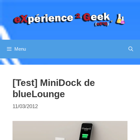
Aller
au
contenu
Menu
[Test] MiniDock de
blueLounge
11/03/2012