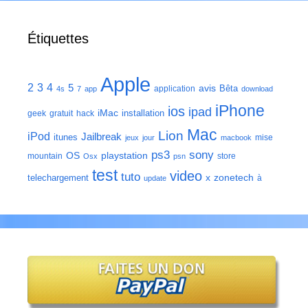
Étiquettes
Apple
2
3
4
5
avis
Bêta
application
4s
7
app
download
iPhone
ios
ipad
iMac
installation
geek
gratuit
hack
Mac
Lion
iPod
Jailbreak
itunes
mise
jeux
jour
macbook
ps3
sony
playstation
OS
mountain
store
Osx
psn
test
video
tuto
zonetech
telechargement
x
à
update