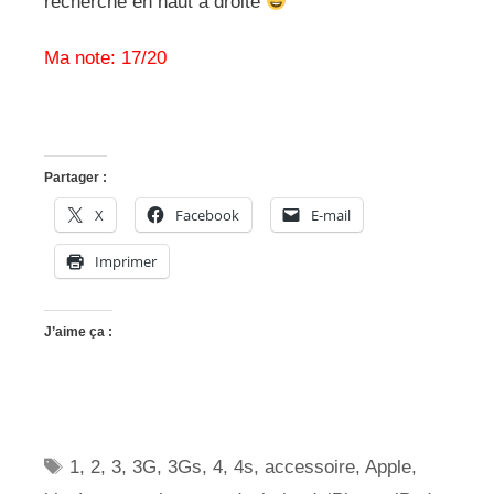
recherche en haut à droite
Ma note: 17/20
Partager :
X
Facebook
E-mail
Imprimer
J’aime ça :
Étiquettes
1
,
2
,
3
,
3G
,
3Gs
,
4
,
4s
,
accessoire
,
Apple
,