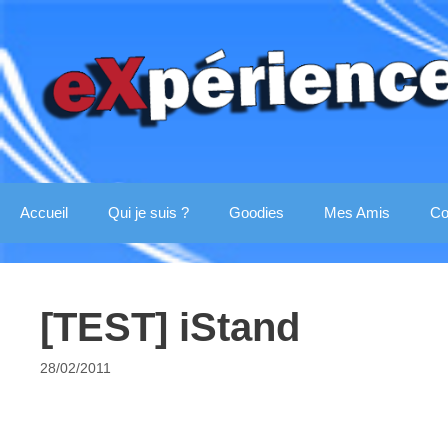
Aller
au
contenu
Accueil
Qui je suis ?
Goodies
Mes Amis
Co
[TEST] iStand
28/02/2011