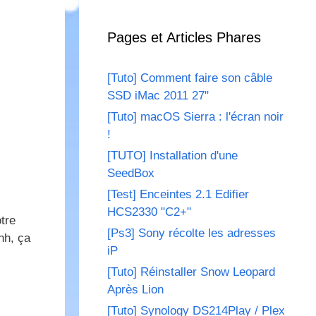
Pages et Articles Phares
[Tuto] Comment faire son câble
SSD iMac 2011 27"
[Tuto] macOS Sierra : l'écran noir
!
[TUTO] Installation d'une
SeedBox
[Test] Enceintes 2.1 Edifier
HCS2330 "C2+"
tre
[Ps3] Sony récolte les adresses
hhh, ça
iP
[Tuto] Réinstaller Snow Leopard
Après Lion
[Tuto] Synology DS214Play / Plex