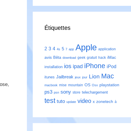
Étiquettes
Apple
2
3
4
5
application
4s
7
app
avis
iMac
Bêta
geek
gratuit
hack
download
iPhone
ios
ipad
iPod
installation
Mac
Lion
Jailbreak
itunes
jeux
jour
rose,
playstation
OS
mise
mountain
macbook
Osx
ps3
sony
telechargement
store
psn
test
video
tuto
zonetech
x
à
update