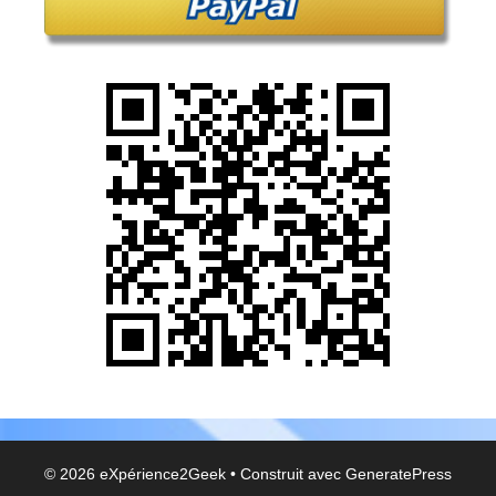
© 2026 eXpérience2Geek
• Construit avec
GeneratePress