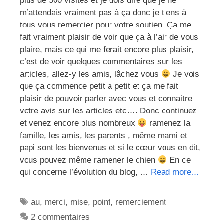
plus de 500 visites et je dois dire que je ne
m’attendais vraiment pas à ça donc je tiens à
tous vous remercier pour votre soutien. Ça me
fait vraiment plaisir de voir que ça à l’air de vous
plaire, mais ce qui me ferait encore plus plaisir,
c’est de voir quelques commentaires sur les
articles, allez-y les amis, lâchez vous
Je vois
que ça commence petit à petit et ça me fait
plaisir de pouvoir parler avec vous et connaitre
votre avis sur les articles etc…. Donc continuez
et venez encore plus nombreux
ramenez la
famille, les amis, les parents , même mami et
papi sont les bienvenus et si le cœur vous en dit,
vous pouvez même ramener le chien
En ce
qui concerne l’évolution du blog, …
Read more…
Étiquettes
au
,
merci
,
mise
,
point
,
remerciement
2 commentaires