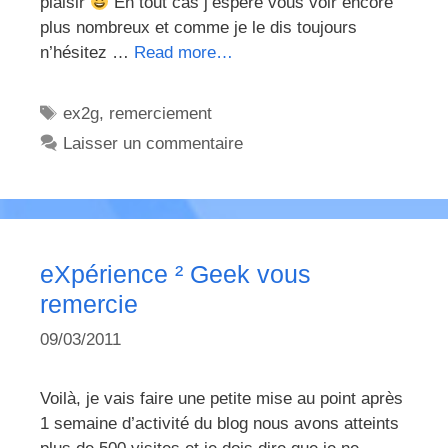
plaisir
En tout cas j’espère vous voir encore
plus nombreux et comme je le dis toujours
n’hésitez …
Read more…
Étiquettes
ex2g
,
remerciement
Laisser un commentaire
eXpérience ² Geek vous
remercie
09/03/2011
Voilà, je vais faire une petite mise au point après
1 semaine d’activité du blog nous avons atteints