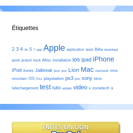
Étiquettes
Apple
2
3
4
5
avis
Bêta
application
4s
7
app
download
iPhone
ios
ipad
iMac
installation
geek
gratuit
hack
Mac
Lion
iPod
Jailbreak
itunes
mise
jeux
jour
macbook
ps3
sony
playstation
OS
mountain
store
Osx
psn
test
video
tuto
zonetech
telechargement
x
à
update