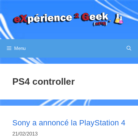
Aller
au
contenu
Menu
PS4 controller
Sony a annoncé la PlayStation 4
21/02/2013