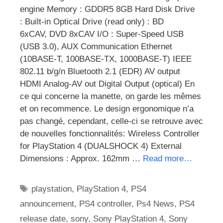
engine Memory : GDDR5 8GB Hard Disk Drive
: Built-in Optical Drive (read only) : BD
6xCAV, DVD 8xCAV I/O : Super-Speed USB
(USB 3.0), AUX Communication Ethernet
(10BASE-T, 100BASE-TX, 1000BASE-T) IEEE
802.11 b/g/n Bluetooth 2.1 (EDR) AV output
HDMI Analog-AV out Digital Output (optical) En
ce qui concerne la manette, on garde les mêmes
et on recommence. Le design ergonomique n’a
pas changé, cependant, celle-ci se retrouve avec
de nouvelles fonctionnalités: Wireless Controller
for PlayStation 4 (DUALSHOCK 4) External
Dimensions : Approx. 162mm …
Read more…
Étiquettes
playstation
,
PlayStation 4
,
PS4
announcement
,
PS4 controller
,
Ps4 News
,
PS4
release date
,
sony
,
Sony PlayStation 4
,
Sony