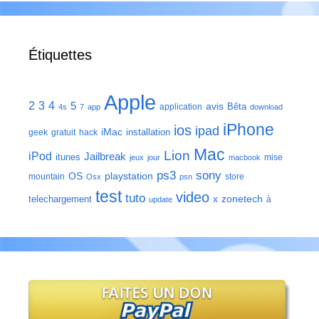
Étiquettes
Apple
2
3
4
5
avis
Bêta
application
4s
7
app
download
iPhone
ios
ipad
iMac
installation
geek
gratuit
hack
Mac
Lion
iPod
Jailbreak
itunes
mise
jeux
jour
macbook
ps3
sony
playstation
OS
mountain
store
Osx
psn
test
video
tuto
zonetech
telechargement
x
à
update