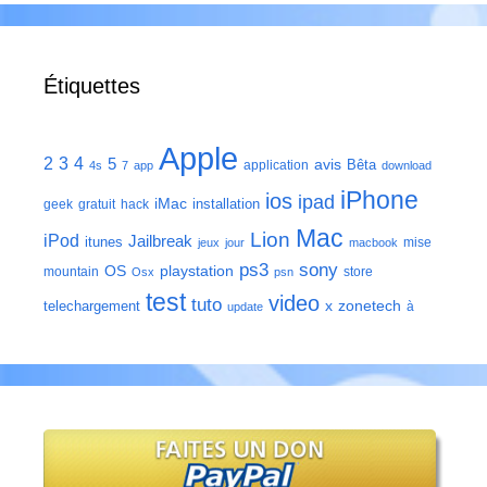
Étiquettes
Apple
2
3
4
5
avis
Bêta
application
4s
7
app
download
iPhone
ios
ipad
iMac
installation
geek
gratuit
hack
Mac
Lion
iPod
Jailbreak
itunes
mise
jeux
jour
macbook
ps3
sony
playstation
OS
mountain
store
Osx
psn
test
video
tuto
zonetech
telechargement
x
à
update