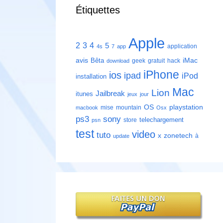
Étiquettes
Apple
2
3
4
5
application
4s
7
app
avis
iMac
Bêta
geek
gratuit
hack
download
iPhone
ios
ipad
iPod
installation
Mac
Lion
Jailbreak
itunes
jeux
jour
playstation
OS
mise
mountain
macbook
Osx
ps3
sony
telechargement
store
psn
test
video
tuto
zonetech
x
à
update