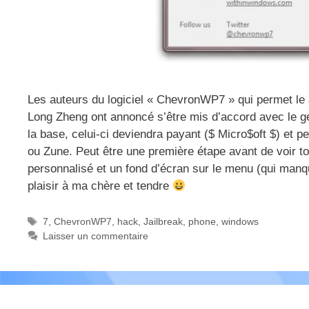
Les auteurs du logiciel « ChevronWP7 » qui permet le
Long Zheng ont annoncé s’être mis d’accord avec le géan
la base, celui-ci deviendra payant ($ Micro$oft $) et p
ou Zune. Peut être une première étape avant de voir t
personnalisé et un fond d’écran sur le menu (qui man
plaisir à ma chère et tendre
Étiquettes
7
,
ChevronWP7
,
hack
,
Jailbreak
,
phone
,
windows
Laisser un commentaire