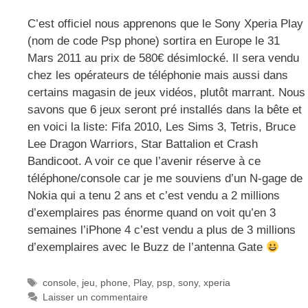
C’est officiel nous apprenons que le Sony Xperia Play
(nom de code Psp phone) sortira en Europe le 31
Mars 2011 au prix de 580€ désimlocké. Il sera vendu
chez les opérateurs de téléphonie mais aussi dans
certains magasin de jeux vidéos, plutôt marrant. Nous
savons que 6 jeux seront pré installés dans la bête et
en voici la liste: Fifa 2010, Les Sims 3, Tetris, Bruce
Lee Dragon Warriors, Star Battalion et Crash
Bandicoot. A voir ce que l’avenir réserve à ce
téléphone/console car je me souviens d’un N-gage de
Nokia qui a tenu 2 ans et c’est vendu a 2 millions
d’exemplaires pas énorme quand on voit qu’en 3
semaines l’iPhone 4 c’est vendu a plus de 3 millions
d’exemplaires avec le Buzz de l’antenna Gate
Étiquettes
console
,
jeu
,
phone
,
Play
,
psp
,
sony
,
xperia
Laisser un commentaire