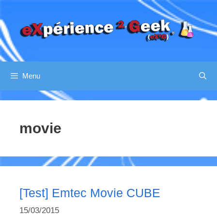
Aller
au
contenu
Menu
movie
[Test] Emtec Movie CUBE
15/03/2015