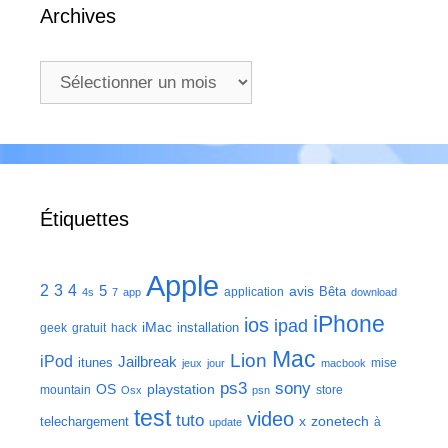
Archives
Archives
Étiquettes
Apple
2
3
4
5
avis
Bêta
application
4s
7
app
download
iPhone
ios
ipad
iMac
installation
geek
gratuit
hack
Mac
Lion
iPod
Jailbreak
itunes
mise
jeux
jour
macbook
ps3
sony
playstation
OS
mountain
store
Osx
psn
test
video
tuto
zonetech
telechargement
x
à
update