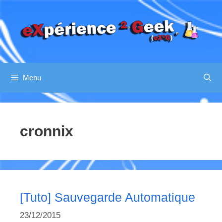
Aller
au
contenu
Menu
cronnix
[Tuto] Sauvegarde Automatique
23/12/2015