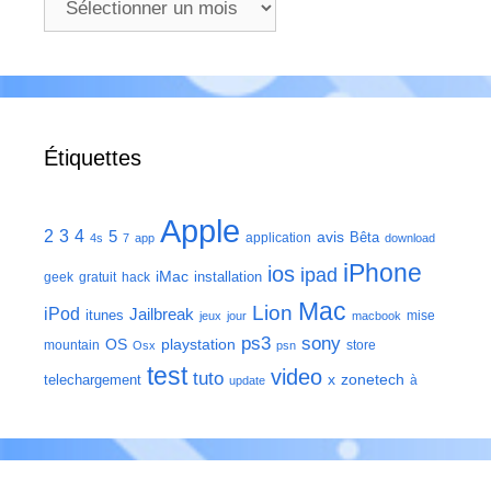
Étiquettes
Apple
2
3
4
5
avis
Bêta
application
4s
7
app
download
iPhone
ios
ipad
iMac
installation
geek
gratuit
hack
Mac
Lion
iPod
Jailbreak
itunes
mise
jeux
jour
macbook
ps3
sony
playstation
OS
mountain
store
Osx
psn
test
video
tuto
zonetech
telechargement
x
à
update