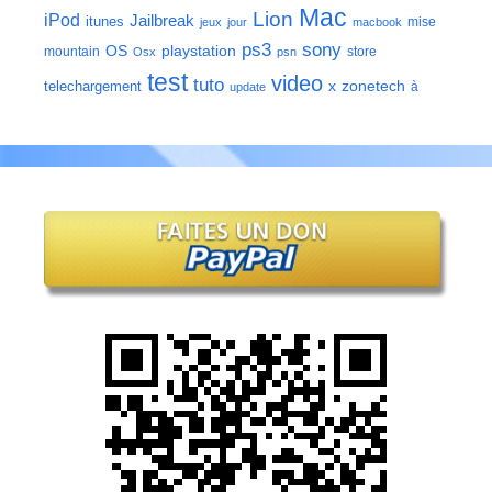
Mac
Lion
iPod
Jailbreak
itunes
mise
jeux
jour
macbook
ps3
sony
playstation
OS
mountain
store
Osx
psn
test
video
tuto
zonetech
telechargement
x
à
update