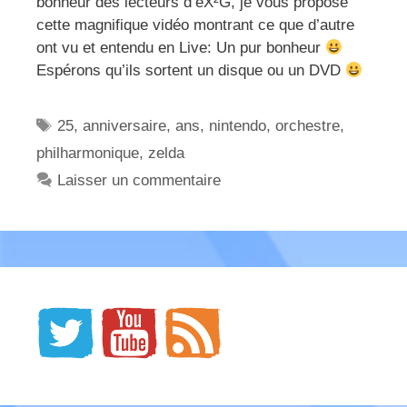
bonheur des lecteurs d’eX²G, je vous propose
cette magnifique vidéo montrant ce que d’autre
ont vu et entendu en Live: Un pur bonheur
Espérons qu’ils sortent un disque ou un DVD
Étiquettes
25
,
anniversaire
,
ans
,
nintendo
,
orchestre
,
philharmonique
,
zelda
Laisser un commentaire