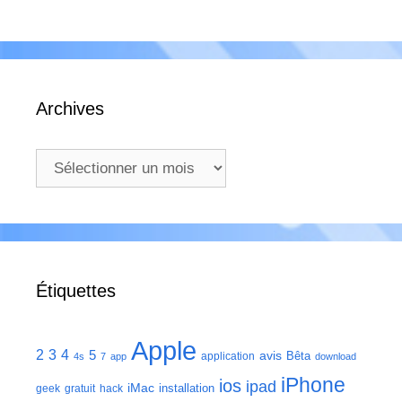
Archives
Archives
Étiquettes
Apple
2
3
4
5
avis
Bêta
application
4s
7
app
download
iPhone
ios
ipad
iMac
installation
geek
gratuit
hack