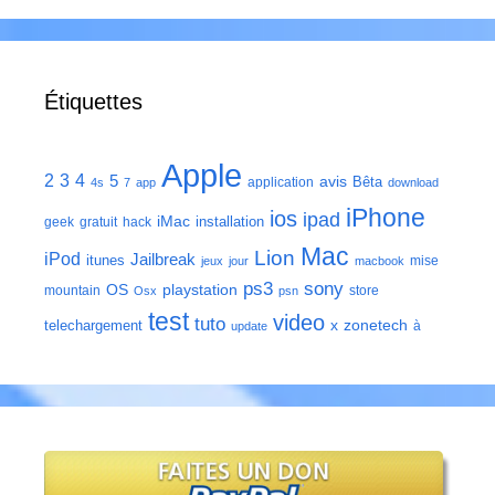
Étiquettes
Apple
2
3
4
5
avis
Bêta
application
4s
7
app
download
iPhone
ios
ipad
iMac
installation
geek
gratuit
hack
Mac
Lion
iPod
Jailbreak
itunes
mise
jeux
jour
macbook
ps3
sony
playstation
OS
mountain
store
Osx
psn
test
video
tuto
zonetech
telechargement
x
à
update