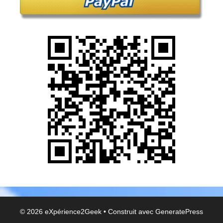
© 2026 eXpérience2Geek
• Construit avec
GeneratePress