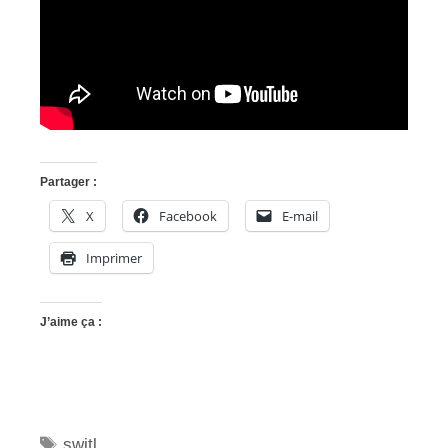
Partager :
X
Facebook
E-mail
Imprimer
J’aime ça :
Étiquettes
switl