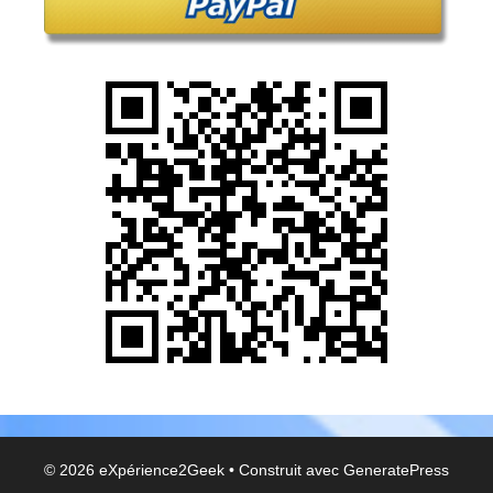
© 2026 eXpérience2Geek
• Construit avec
GeneratePress