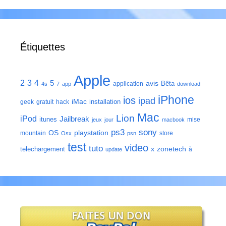
Étiquettes
Apple
2
3
4
5
avis
Bêta
application
4s
7
app
download
iPhone
ios
ipad
iMac
installation
geek
gratuit
hack
Mac
Lion
iPod
Jailbreak
itunes
mise
jeux
jour
macbook
ps3
sony
playstation
OS
mountain
store
Osx
psn
test
video
tuto
zonetech
telechargement
x
à
update