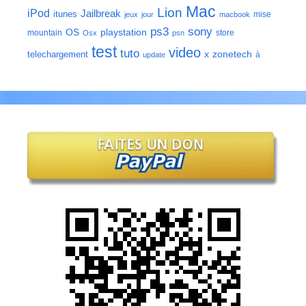
Mac
Lion
iPod
Jailbreak
itunes
mise
jeux
jour
macbook
ps3
sony
playstation
OS
mountain
store
Osx
psn
test
video
tuto
zonetech
telechargement
x
à
update