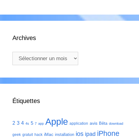
Archives
Archives
Étiquettes
Apple
2
3
4
5
avis
Bêta
application
4s
7
app
download
iPhone
ios
ipad
iMac
installation
geek
gratuit
hack