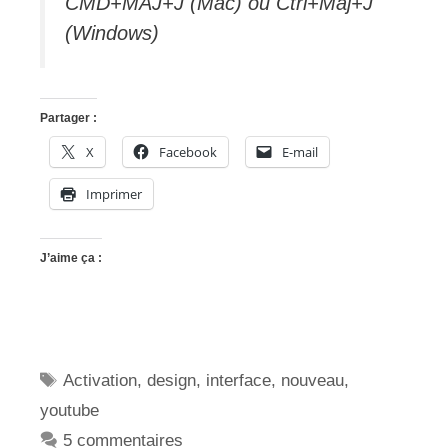
CMD+MAJ+J (Mac) ou Ctrl+Maj+J
(Windows)
Partager :
X
Facebook
E-mail
Imprimer
J’aime ça :
Étiquettes
Activation
,
design
,
interface
,
nouveau
,
youtube
5 commentaires